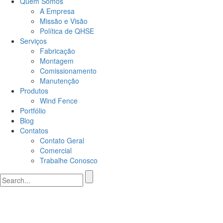
Quem Somos
A Empresa
Missão e Visão
Política de QHSE
Serviços
Fabricação
Montagem
Comissionamento
Manutenção
Produtos
Wind Fence
Portfólio
Blog
Contatos
Contato Geral
Comercial
Trabalhe Conosco
Search
for: