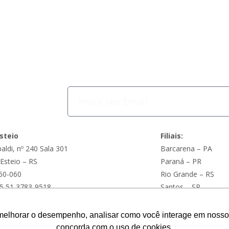
steio
Filiais:
aldi, nº 240 Sala 301
Barcarena – PA
 Esteio – RS
Paraná – PR
60-060
Rio Grande – RS
5 51 3783-9518
Santos – SP
Recife – PE
melhorar o desempenho, analisar como você interage em nosso sit
Serra
–
ES
concorda com o uso de cookies.