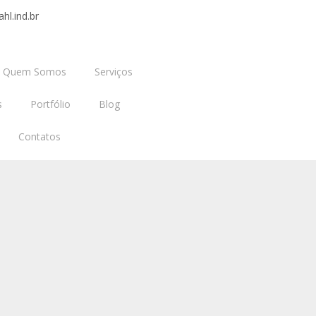
hl.ind.br
Quem Somos
Serviços
s
Portfólio
Blog
Contatos