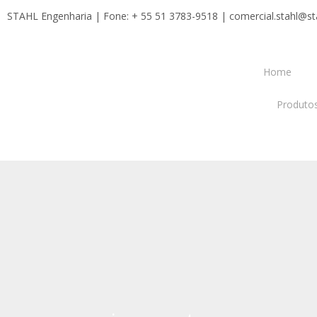
STAHL Engenharia | Fone: + 55 51 3783-9518
| comercial.stahl@sta
Home
Produto