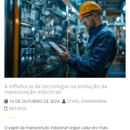
A Influência da tecnologia na evolução da
manutenção industrial
16 DE OUTUBRO DE 2024
STAHL ENGENHARIA
ARTIGOS
O papel da manutenção industrial segue cada vez mais