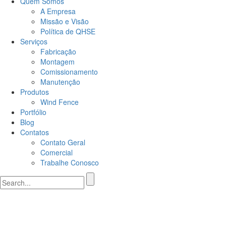
Quem Somos
A Empresa
Missão e Visão
Política de QHSE
Serviços
Fabricação
Montagem
Comissionamento
Manutenção
Produtos
Wind Fence
Portfólio
Blog
Contatos
Contato Geral
Comercial
Trabalhe Conosco
Search
for: