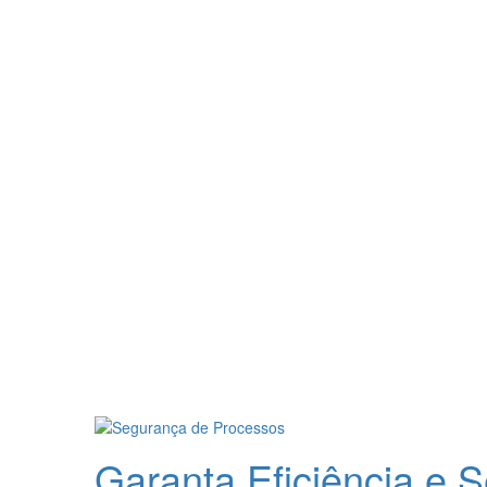
montagem
Home
/
montagem
Garanta Eficiência e